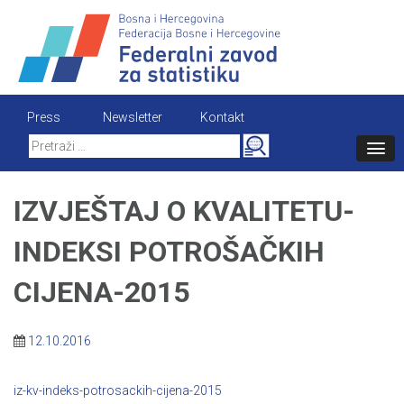
Skip
to
content
Press
Newsletter
Kontakt
Search
for:
IZVJEŠTAJ O KVALITETU-
INDEKSI POTROŠAČKIH
CIJENA-2015
12.10.2016
iz-kv-indeks-potrosackih-cijena-2015