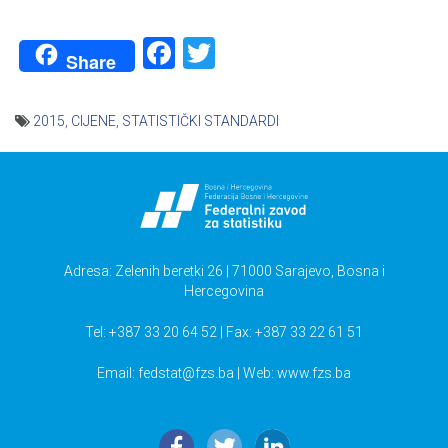
Facebook
Twitter
Share
2015
,
CIJENE
,
STATISTIČKI STANDARDI
Navigacija
članaka
Adresa: Zelenih beretki 26 | 71000 Sarajevo, Bosna i
Hercegovina
Tel: +387 33 20 64 52 | Fax: +387 33 22 61 51
Email:
fedstat@fzs.ba
| Web: www.fzs.ba