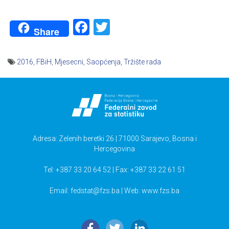
Facebook
Twitter
Share
2016
,
FBiH
,
Mjesecni
,
Saopćenja
,
Tržište rada
Navigacija
članaka
Adresa: Zelenih beretki 26 | 71000 Sarajevo, Bosna i
Hercegovina
Tel: +387 33 20 64 52 | Fax: +387 33 22 61 51
Email:
fedstat@fzs.ba
| Web: www.fzs.ba