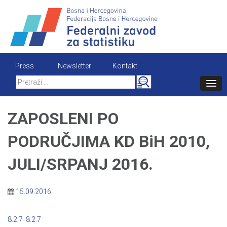
Skip
to
content
Press
Newsletter
Kontakt
Search
for:
ZAPOSLENI PO
PODRUČJIMA KD BiH 2010,
JULI/SRPANJ 2016.
15.09.2016
8.2.7
8.2.7