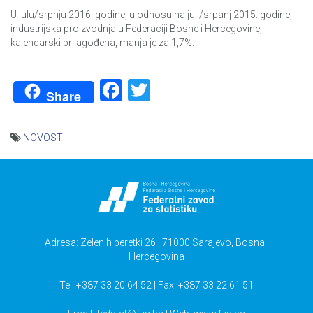
U julu/srpnju 2016. godine, u odnosu na juli/srpanj 2015. godine,
industrijska proizvodnja u Federaciji Bosne i Hercegovine,
kalendarski prilagođena, manja je za 1,7%.
Facebook
Twitter
Share
NOVOSTI
Navigacija
članaka
Adresa: Zelenih beretki 26 | 71000 Sarajevo, Bosna i
Hercegovina
Tel: +387 33 20 64 52 | Fax: +387 33 22 61 51