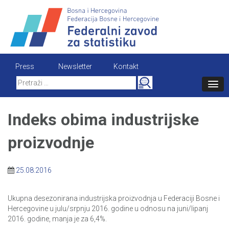
Skip
to
content
Press
Newsletter
Kontakt
Search
for:
Indeks obima industrijske
proizvodnje
25.08.2016
Ukupna desezonirana industrijska proizvodnja u Federaciji Bosne i
Hercegovine u julu/srpnju 2016. godine u odnosu na juni/lipanj
2016. godine, manja je za 6,4%.