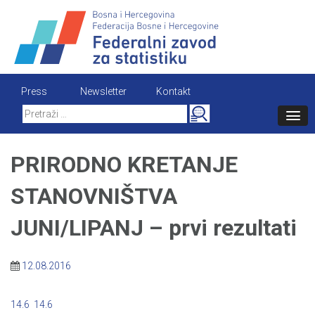
Skip
to
content
Press
Newsletter
Kontakt
Search
for:
PRIRODNO KRETANJE
STANOVNIŠTVA
JUNI/LIPANJ – prvi rezultati
12.08.2016
14.6
14.6