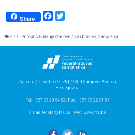
Facebook
Twitter
Share
2016
,
Prirodno kretanje stanovništva i brakovi
,
Saopćenja
Navigacija
članaka
Adresa: Zelenih beretki 26 | 71000 Sarajevo, Bosna i
Hercegovina
Tel: +387 33 20 64 52 | Fax: +387 33 22 61 51
Email:
fedstat@fzs.ba
| Web: www.fzs.ba