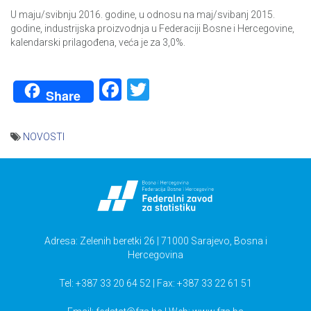
U maju/svibnju 2016. godine, u odnosu na maj/svibanj 2015.
godine, industrijska proizvodnja u Federaciji Bosne i Hercegovine,
kalendarski prilagođena, veća je za 3,0%.
Facebook
Twitter
Share
NOVOSTI
Navigacija
članaka
Adresa: Zelenih beretki 26 | 71000 Sarajevo, Bosna i
Hercegovina
Tel: +387 33 20 64 52 | Fax: +387 33 22 61 51