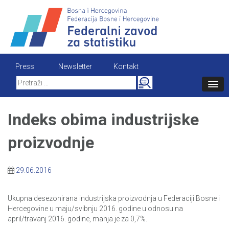
Skip
to
content
Press
Newsletter
Kontakt
Search
for:
Indeks obima industrijske
proizvodnje
29.06.2016
Ukupna desezonirana industrijska proizvodnja u Federaciji Bosne i
Hercegovine u maju/svibnju 2016. godine u odnosu na
april/travanj 2016. godine, manja je za 0,7%.