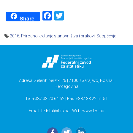
Facebook
Twitter
Share
2016
,
Prirodno kretanje stanovništva i brakovi
,
Saopćenja
Navigacija
članaka
Adresa: Zelenih beretki 26 | 71000 Sarajevo, Bosna i
Hercegovina
Tel: +387 33 20 64 52 | Fax: +387 33 22 61 51
Email:
fedstat@fzs.ba
| Web: www.fzs.ba