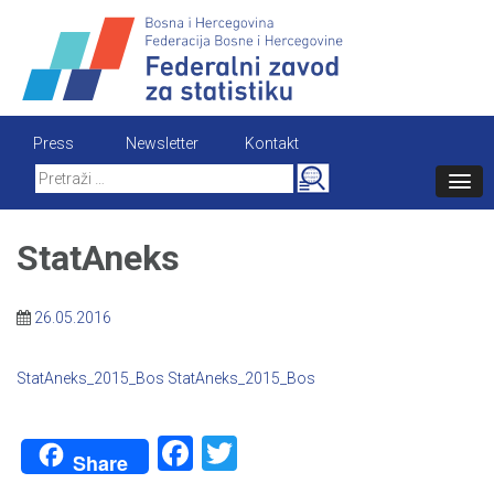
Skip
to
content
Press
Newsletter
Kontakt
Search
for:
StatAneks
26.05.2016
StatAneks_2015_Bos
StatAneks_2015_Bos
Facebook
Twitter
Share