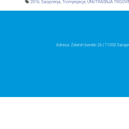
2016
,
Saopćenja
,
Tromjesjecje
,
UNUTRAŠNJA TRGOVI
Navigacija
članaka
Adresa: Zelenih beretki 26 | 71000 Saraje