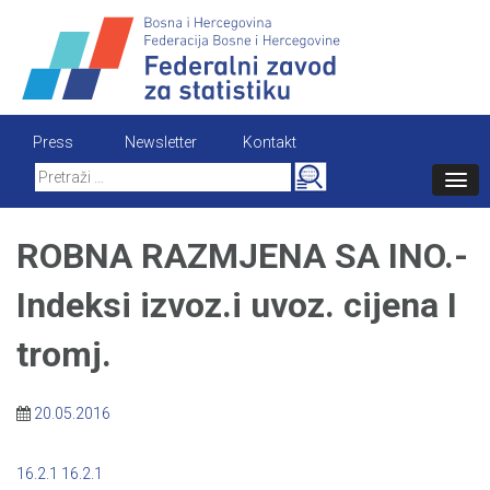
Skip
to
content
Press
Newsletter
Kontakt
Search
for:
ROBNA RAZMJENA SA INO.-
Indeksi izvoz.i uvoz. cijena I
tromj.
20.05.2016
16.2.1
16.2.1