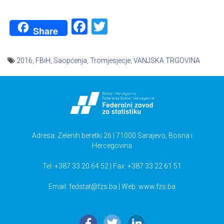
Facebook
Twitter
Share
2016
,
FBiH
,
Saopćenja
,
Tromjesjecje
,
VANJSKA TRGOVINA
Navigacija
članaka
Adresa: Zelenih beretki 26 | 71000 Sarajevo, Bosna i
Hercegovina
Tel: +387 33 20 64 52 | Fax: +387 33 22 61 51
Email:
fedstat@fzs.ba
| Web: www.fzs.ba