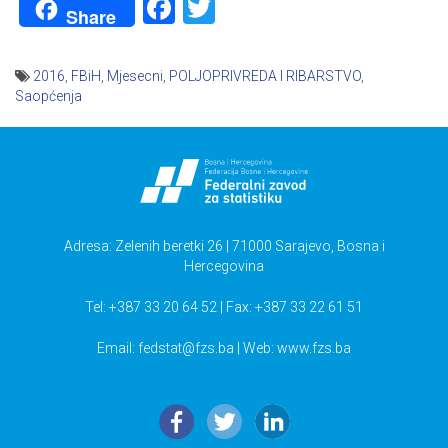
Facebook
Twitter
Share
2016
,
FBiH
,
Mjesecni
,
POLJOPRIVREDA I RIBARSTVO
,
Saopćenja
Navigacija
članaka
Adresa: Zelenih beretki 26 | 71000 Sarajevo, Bosna i
Hercegovina
Tel: +387 33 20 64 52 | Fax: +387 33 22 61 51
Email:
fedstat@fzs.ba
| Web: www.fzs.ba