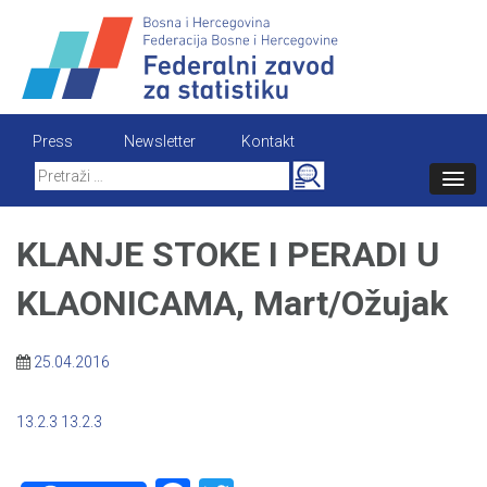
Skip
to
content
Press
Newsletter
Kontakt
Search
for:
KLANJE STOKE I PERADI U
KLAONICAMA, Mart/Ožujak
25.04.2016
13.2.3
13.2.3