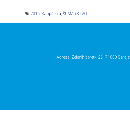
2016
,
Saopćenja
,
ŠUMARSTVO
Navigacija
članaka
Adresa: Zelenih beretki 26 | 71000 Saraje