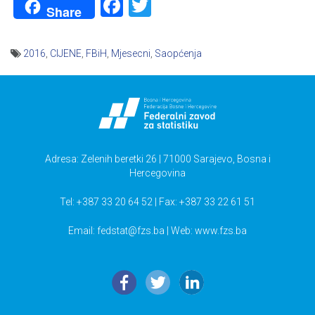
Facebook
Twitter
Share
2016
,
CIJENE
,
FBiH
,
Mjesecni
,
Saopćenja
Navigacija
članaka
Adresa: Zelenih beretki 26 | 71000 Sarajevo, Bosna i
Hercegovina
Tel: +387 33 20 64 52 | Fax: +387 33 22 61 51
Email:
fedstat@fzs.ba
| Web: www.fzs.ba