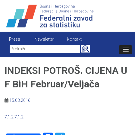
Skip
to
content
Press
Newsletter
Kontakt
Search
for:
INDEKSI POTROŠ. CIJENA U
F BiH Februar/Veljača
15.03.2016
7.1.2
7.1.2