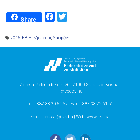
Facebook
Twitter
Share
2016
,
FBiH
,
Mjesecni
,
Saopćenja
Navigacija
članaka
Adresa: Zelenih beretki 26 | 71000 Sarajevo, Bosna i
Hercegovina
Tel: +387 33 20 64 52 | Fax: +387 33 22 61 51
Email:
fedstat@fzs.ba
| Web: www.fzs.ba