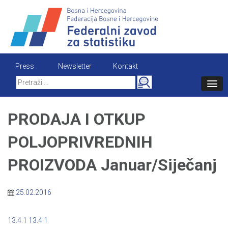
Skip
to
content
Press
Newsletter
Kontakt
Search
for:
PRODAJA I OTKUP
POLJOPRIVREDNIH
PROIZVODA Januar/Siječanj
25.02.2016
13.4.1
13.4.1