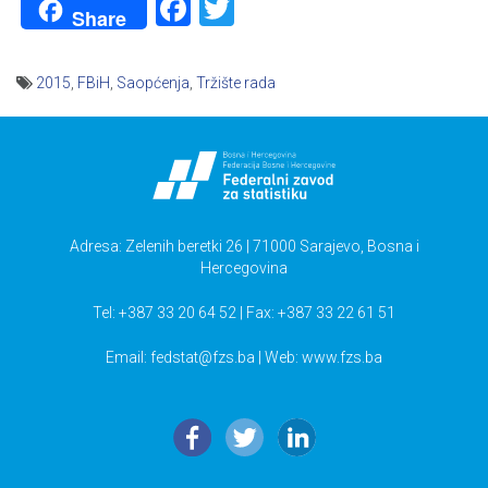
Facebook
Twitter
Share
2015
,
FBiH
,
Saopćenja
,
Tržište rada
Navigacija
članaka
Adresa: Zelenih beretki 26 | 71000 Sarajevo, Bosna i
Hercegovina
Tel: +387 33 20 64 52 | Fax: +387 33 22 61 51
Email:
fedstat@fzs.ba
| Web: www.fzs.ba