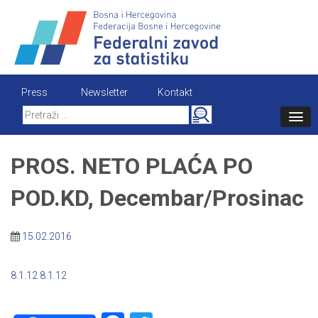
Skip
to
content
Press
Newsletter
Kontakt
Search
for:
PROS. NETO PLAĆA PO
POD.KD, Decembar/Prosinac
15.02.2016
8.1.12
8.1.12