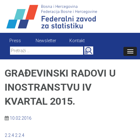
Skip
to
content
Press
Newsletter
Kontakt
Search
for:
GRAĐEVINSKI RADOVI U
INOSTRANSTVU IV
KVARTAL 2015.
10.02.2016
2.2.4
2.2.4