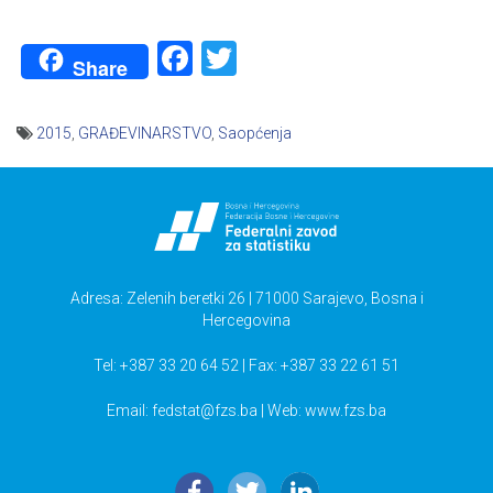
Facebook
Twitter
Share
2015
,
GRAĐEVINARSTVO
,
Saopćenja
Navigacija
članaka
Adresa: Zelenih beretki 26 | 71000 Sarajevo, Bosna i
Hercegovina
Tel: +387 33 20 64 52 | Fax: +387 33 22 61 51
Email:
fedstat@fzs.ba
| Web: www.fzs.ba