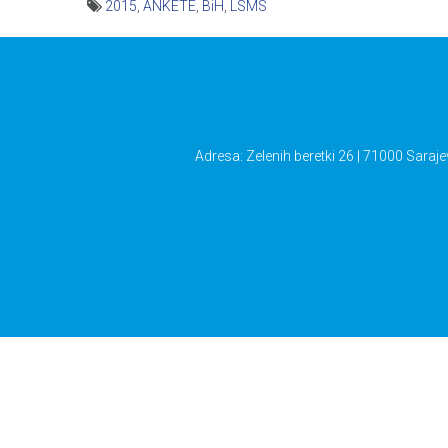
2015
,
ANKETE
,
BiH
,
LSMS
Navigacija
članaka
Adresa: Zelenih beretki 26 | 71000 Saraje