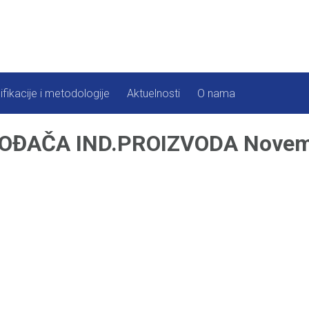
ifikacije i metodologije
Aktuelnosti
O nama
VOĐAČA IND.PROIZVODA Novem