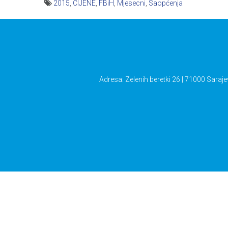
2015
,
CIJENE
,
FBiH
,
Mjesecni
,
Saopćenja
Navigacija
članaka
Adresa: Zelenih beretki 26 | 71000 Saraje