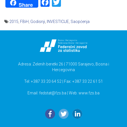
Facebook
Twitter
Share
2015
,
FBiH
,
Godisnji
,
INVESTICIJE
,
Saopćenja
Navigacija
članaka
Adresa: Zelenih beretki 26 | 71000 Sarajevo, Bosna i
Hercegovina
Tel: +387 33 20 64 52 | Fax: +387 33 22 61 51
Email:
fedstat@fzs.ba
| Web: www.fzs.ba