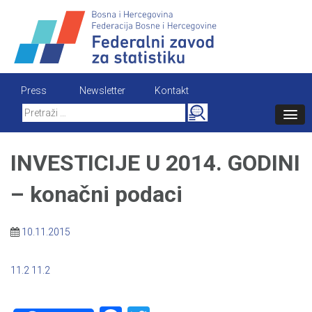
Skip
to
content
Press
Newsletter
Kontakt
Search
for:
INVESTICIJE U 2014. GODINI
– konačni podaci
10.11.2015
11.2
11.2