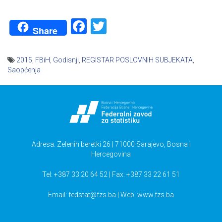
Facebook
Twitter
Share
2015
,
FBiH
,
Godisnji
,
REGISTAR POSLOVNIH SUBJEKATA
,
Saopćenja
Navigacija
članaka
Adresa: Zelenih beretki 26 | 71000 Sarajevo, Bosna i
Hercegovina
Tel: +387 33 20 64 52 | Fax: +387 33 22 61 51
Email:
fedstat@fzs.ba
| Web: www.fzs.ba