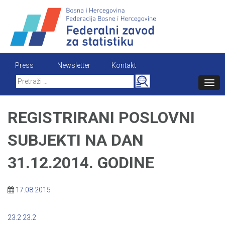
Skip
to
content
Press
Newsletter
Kontakt
Search
for:
REGISTRIRANI POSLOVNI
SUBJEKTI NA DAN
31.12.2014. GODINE
17.08.2015
23.2
23.2