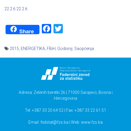
22.2.6
22.2.6
Facebook
Twitter
Share
2015
,
ENERGETIKA
,
FBiH
,
Godisnji
,
Saopćenja
Navigacija
članaka
Adresa: Zelenih beretki 26 | 71000 Sarajevo, Bosna i
Hercegovina
Tel: +387 33 20 64 52 | Fax: +387 33 22 61 51
Email:
fedstat@fzs.ba
| Web: www.fzs.ba