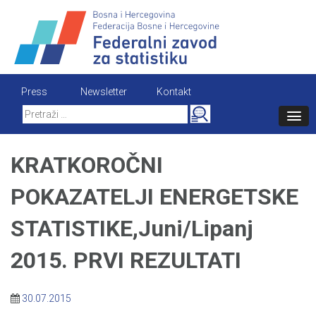
Skip
to
content
Press
Newsletter
Kontakt
Search
for:
KRATKOROČNI
POKAZATELJI ENERGETSKE
STATISTIKE,Juni/Lipanj
2015. PRVI REZULTATI
30.07.2015