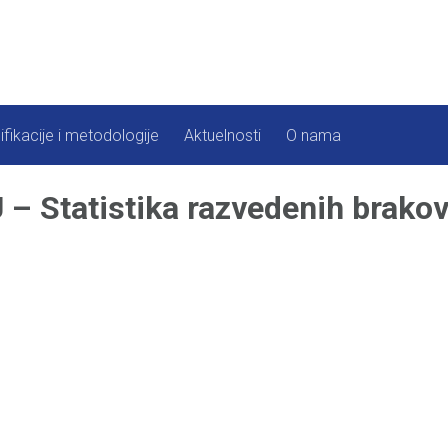
ifikacije i metodologije
Aktuelnosti
O nama
 Statistika razvedenih brakov