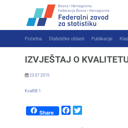
Skip
to
content
Početna
Statističke oblasti
Publikacije
Klas
IZVJEŠTAJ O KVALITETU –
23.07.2015
KvalRB 1
Facebook
Twitter
Share