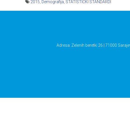
2015
,
Demografija
,
STATISTIČKI STANDARDI
Navigacija
članaka
Adresa: Zelenih beretki 26 | 71000 Saraje