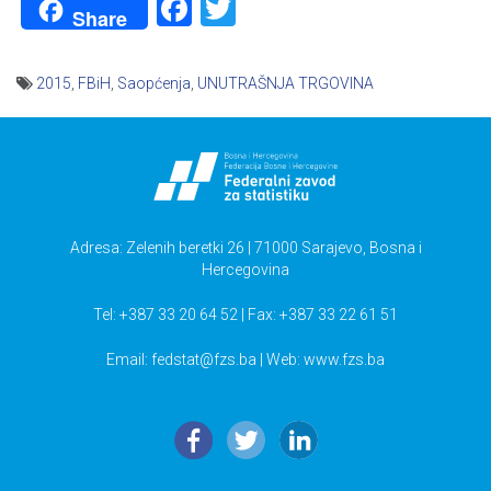
Facebook
Twitter
Share
2015
,
FBiH
,
Saopćenja
,
UNUTRAŠNJA TRGOVINA
Navigacija
članaka
Adresa: Zelenih beretki 26 | 71000 Sarajevo, Bosna i
Hercegovina
Tel: +387 33 20 64 52 | Fax: +387 33 22 61 51
Email:
fedstat@fzs.ba
| Web: www.fzs.ba