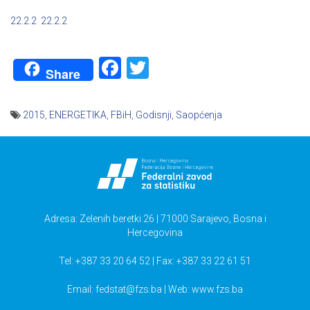
22.2.2
22.2.2
Facebook
Twitter
Share
2015
,
ENERGETIKA
,
FBiH
,
Godisnji
,
Saopćenja
Navigacija
članaka
Adresa: Zelenih beretki 26 | 71000 Sarajevo, Bosna i
Hercegovina
Tel: +387 33 20 64 52 | Fax: +387 33 22 61 51
Email:
fedstat@fzs.ba
| Web: www.fzs.ba