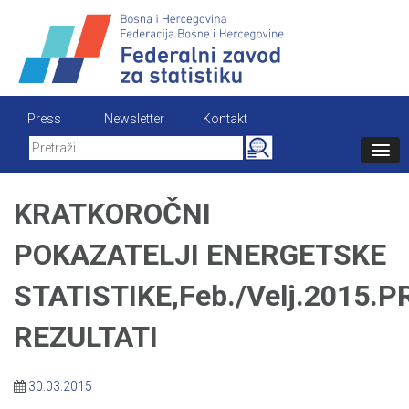
Skip
to
content
Press
Newsletter
Kontakt
Search
for:
KRATKOROČNI
POKAZATELJI ENERGETSKE
STATISTIKE,Feb./Velj.2015.P
REZULTATI
30.03.2015