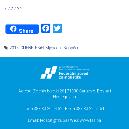
7.2.2
7.2.2
Facebook
Twitter
Share
2015
,
CIJENE
,
FBiH
,
Mjesecni
,
Saopćenja
Navigacija
članaka
Adresa: Zelenih beretki 26 | 71000 Sarajevo, Bosna i
Hercegovina
Tel: +387 33 20 64 52 | Fax: +387 33 22 61 51
Email:
fedstat@fzs.ba
| Web: www.fzs.ba