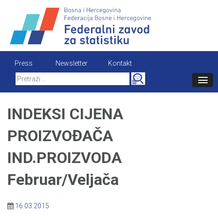
Skip
to
content
Press
Newsletter
Kontakt
Search
for:
INDEKSI CIJENA
PROIZVOĐAČA
IND.PROIZVODA
Februar/Veljača
16.03.2015