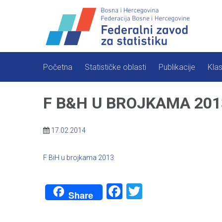
Skip
to
content
Početna
Statističke oblasti
Publikacije
Klas
F B&H U BROJKAMA 201
17.02.2014
F BiH u brojkama 2013
Facebook
Twitter
Share