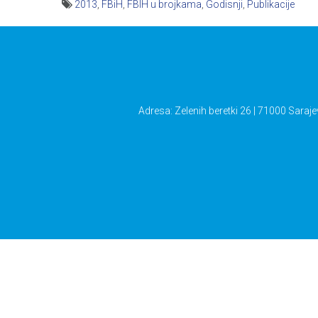
2013
,
FBiH
,
FBIH u brojkama
,
Godisnji
,
Publikacije
Navigacija
članaka
Adresa: Zelenih beretki 26 | 71000 Saraje