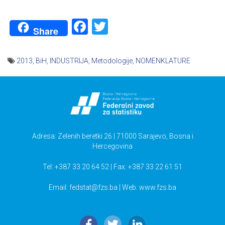
Facebook
Twitter
Share
2013
,
BiH
,
INDUSTRIJA
,
Metodologije
,
NOMENKLATURE
Navigacija
članaka
Adresa: Zelenih beretki 26 | 71000 Sarajevo, Bosna i
Hercegovina
Tel: +387 33 20 64 52 | Fax: +387 33 22 61 51
Email:
fedstat@fzs.ba
| Web: www.fzs.ba