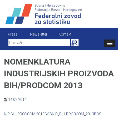
Skip
to
content
Press
Newsletter
Kontakt
Search
for:
NOMENKLATURA
INDUSTRIJSKIH PROIZVODA
BIH/PRODCOM 2013
14.02.2014
NIP BIH-PRODCOM 2013BOS
NIP_BIH-PRODCOM_2013BOS