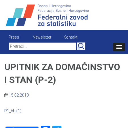
Skip
to
content
Press
Newsletter
Kontakt
Search
for:
UPITNIK ZA DOMAĆINSTVO
I STAN (P-2)
15.02.2013
P1_bh (1)