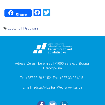
Facebook
Twitter
Share
2006
,
FBiH
,
Godisnjak
Navigacija
članaka
Adresa: Zelenih beretki 26 | 71000 Sarajevo, Bosna i
Hercegovina
Tel: +387 33 20 64 52 | Fax: +387 33 22 61 51
Email:
fedstat@fzs.ba
| Web: www.fzs.ba