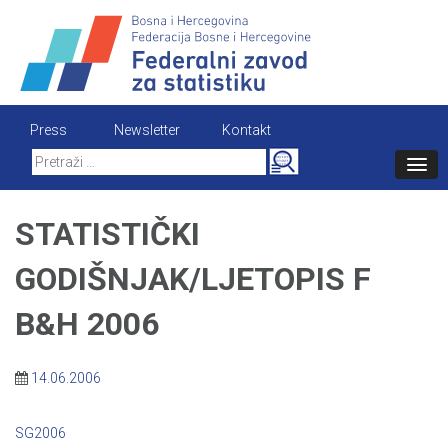
Skip
to
content
Press
Newsletter
Kontakt
Search
for:
STATISTIČKI
GODIŠNJAK/LJETOPIS F
B&H 2006
14.06.2006
SG2006