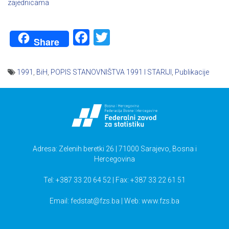
zajednicama
Facebook
Twitter
Share
1991
,
BiH
,
POPIS STANOVNIŠTVA 1991 I STARIJI
,
Publikacije
Navigacija
članaka
Adresa: Zelenih beretki 26 | 71000 Sarajevo, Bosna i
Hercegovina
Tel: +387 33 20 64 52 | Fax: +387 33 22 61 51
Email:
fedstat@fzs.ba
| Web: www.fzs.ba