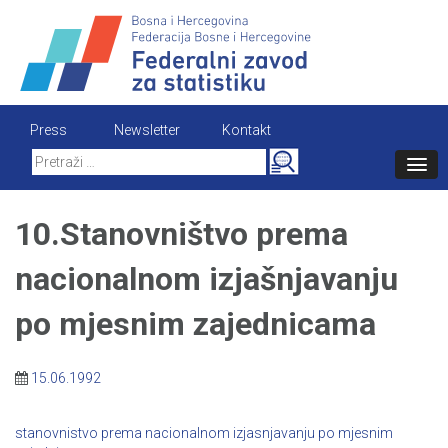
Skip
to
content
Press
Newsletter
Kontakt
Search
for:
10.Stanovništvo prema
nacionalnom izjašnjavanju
po mjesnim zajednicama
15.06.1992
stanovnistvo prema nacionalnom izjasnjavanju po mjesnim