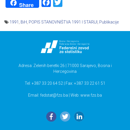
Facebook
Twitter
Share
1991
,
BiH
,
POPIS STANOVNIŠTVA 1991 I STARIJI
,
Publikacije
Navigacija
članaka
Adresa: Zelenih beretki 26 | 71000 Sarajevo, Bosna i
Hercegovina
Tel: +387 33 20 64 52 | Fax: +387 33 22 61 51
Email:
fedstat@fzs.ba
| Web: www.fzs.ba