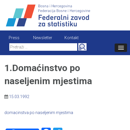
Skip
to
content
Press
Newsletter
Kontakt
Search
for:
1.Domaćinstvo po
naseljenim mjestima
15.03.1992
domacinstva po naseljenim mjestima