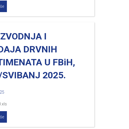
iše
IZVODNJA I
DAJA DRVNIH
IMENATA U FBiH,
SVIBANJ 2025.
025
.xls
iše