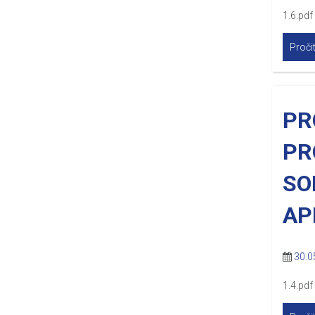
1.6.pdf 
Pročit
PR
PR
SO
AP
30.0
1.4.pdf