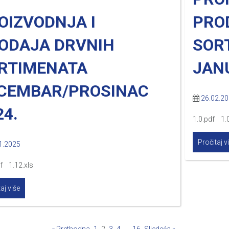
OIZVODNJA I
PRO
ODAJA DRVNIH
SOR
RTIMENATA
JAN
CEMBAR/PROSINAC
26.02.2
24.
1.0.pdf 1.0
Pročitaj v
1.2025
f 1.12.xls
aj više