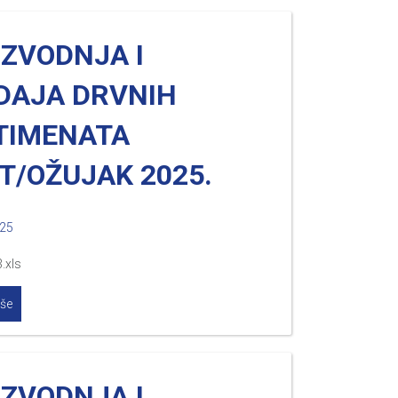
IZVODNJA I
DAJA DRVNIH
TIMENATA
T/OŽUJAK 2025.
025
.xls
iše
IZVODNJA I