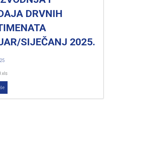
DAJA DRVNIH
TIMENATA
UAR/SIJEČANJ 2025.
025
.xls
iše