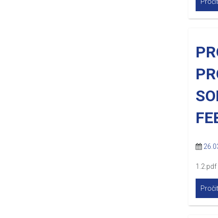
Pročit
PR
PR
SO
FE
26.0
1.2.pdf
Pročit