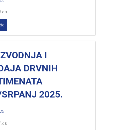
025
.xls
iše
IZVODNJA I
DAJA DRVNIH
TIMENATA
/SRPANJ 2025.
025
.xls