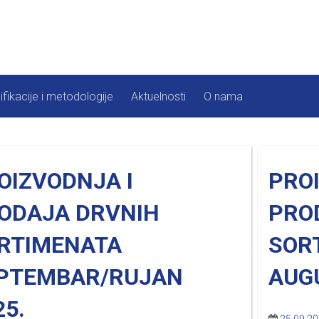
ifikacije i metodologije
Aktuelnosti
O nama
OIZVODNJA I
PRO
ODAJA DRVNIH
PRO
RTIMENATA
SOR
PTEMBAR/RUJAN
AUG
25.