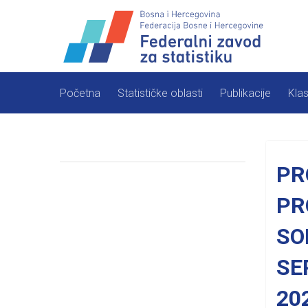
Skip
to
content
Početna
Statističke oblasti
Publikacije
Klas
PR
PR
SO
SE
20