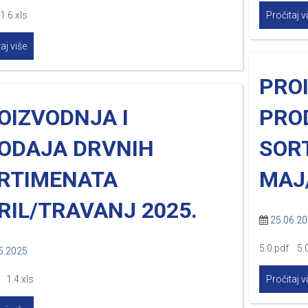
1.6.xls
Pročitaj v
aj više
PRO
OIZVODNJA I
PRO
ODAJA DRVNIH
SORT
RTIMENATA
MAJ/
RIL/TRAVANJ 2025.
25.06.2
5.0.pdf 5.0
5.2025
 1.4.xls
Pročitaj v