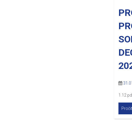
PR
PR
SO
DE
20
31.0
1.12.pd
Pročit