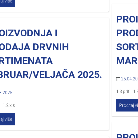
aj više
PRO
OIZVODNJA I
PRO
ODAJA DRVNIH
SOR
RTIMENATA
MAR
BRUAR/VELJAČA 2025.
25.04.2
1.3.pdf 1.3
3.2025
 1.2.xls
Pročitaj v
aj više
PRO