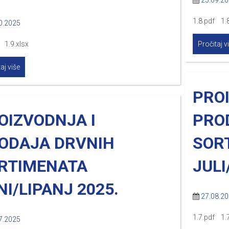
25.09.2
1.8.pdf 1.8
0.2025
 1.9.xlsx
Pročitaj v
aj više
PRO
OIZVODNJA I
PRO
ODAJA DRVNIH
SOR
RTIMENATA
JULI
NI/LIPANJ 2025.
27.08.2
1.7.pdf 1.7
7.2025