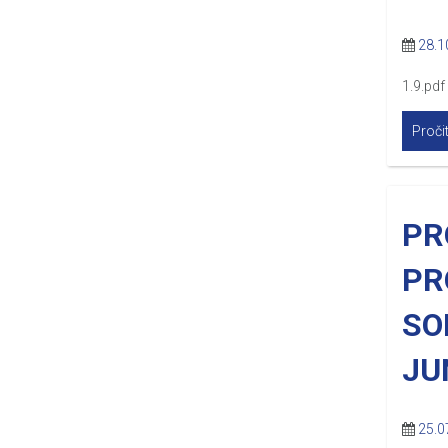
28.1
1.9.pdf
Pročit
PR
PR
SO
JU
25.0