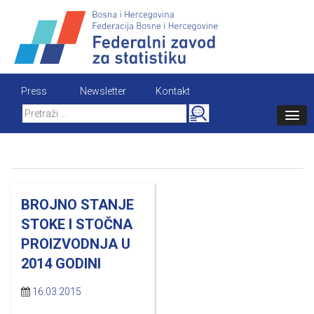
Skip
to
content
Press
Newsletter
Kontakt
Search
for:
BROJNO STANJE
STOKE I STOČNA
PROIZVODNJA U
2014 GODINI
16.03.2015