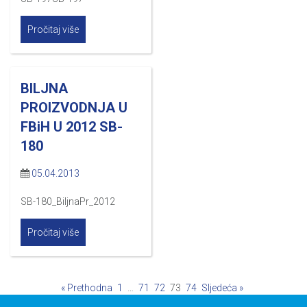
Pročitaj više
BILJNA
PROIZVODNJA U
FBiH U 2012 SB-
180
05.04.2013
SB-180_BiljnaPr_2012
Pročitaj više
« Prethodna
1
…
71
72
73
74
Sljedeća »