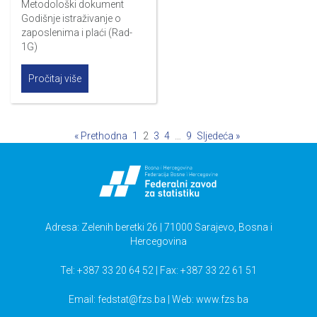
Metodološki dokument
Godišnje istraživanje o
zaposlenima i plaći (Rad-
1G)
Pročitaj više
« Prethodna
1
2
3
4
…
9
Sljedeća »
Adresa: Zelenih beretki 26 | 71000 Sarajevo, Bosna i
Hercegovina
Tel: +387 33 20 64 52 | Fax: +387 33 22 61 51
Email:
fedstat@fzs.ba
| Web: www.fzs.ba