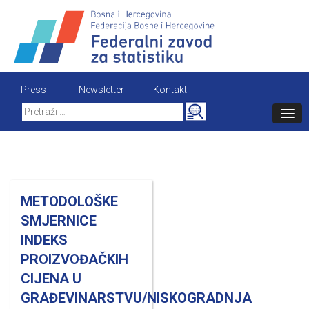
Skip
to
content
Press
Newsletter
Kontakt
Search
for:
METODOLOŠKE
SMJERNICE
INDEKS
PROIZVOĐAČKIH
CIJENA U
GRAĐEVINARSTVU/NISKOGRADNJA