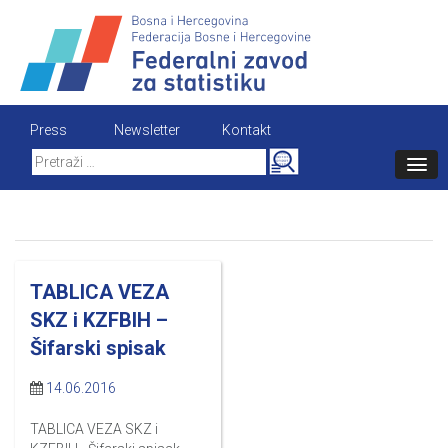
Skip
to
content
Press
Newsletter
Kontakt
Search
for:
TABLICA VEZA
SKZ i KZFBIH –
Šifarski spisak
14.06.2016
TABLICA VEZA SKZ i