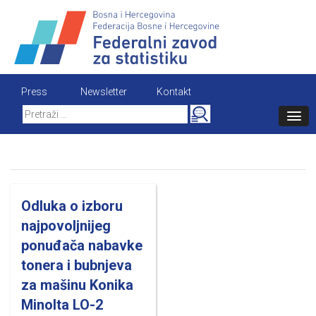
Skip
to
content
Press
Newsletter
Kontakt
Search
for:
Odluka o izboru
najpovoljnijeg
ponuđača nabavke
tonera i bubnjeva
za mašinu Konika
Minolta LO-2