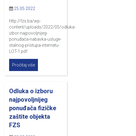
25.05.2022
http://fzs.ba/wp-
content/uploads/2022/05/odluka-
izbor-najpovoljnijeg-
ponuđača-nabavka-usluge-
stalnog-pristupa-internetu-
LOT-1.pdf
Pročitaj više
Odluka o izboru
najpovoljnijeg
ponuđača fizičke
zaštite objekta
FZS