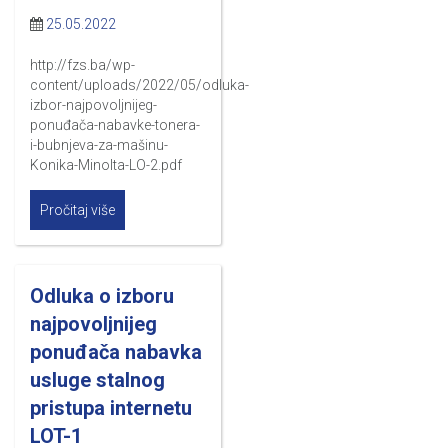
25.05.2022
http://fzs.ba/wp-
content/uploads/2022/05/odluka-
izbor-najpovoljnijeg-
ponuđača-nabavke-tonera-
i-bubnjeva-za-mašinu-
Konika-Minolta-LO-2.pdf
Pročitaj više
Odluka o izboru
najpovoljnijeg
ponuđača nabavka
usluge stalnog
pristupa internetu
LOT-1