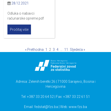
28.12.2021
Odluka o nabavci
računarske opreme.pdf
Pročitaj više
« Prethodna
1
2
3
4
…
11
Sljedeća »
Adresa: Zelenih beretki 26 | 71000 Sarajevo, Bosna i
Hercegovina
Tel: +387 33 20 64 52 | Fax: +387 33 22 61 51
Email:
fedstat@fzs.ba
| Web: www.fzs.ba