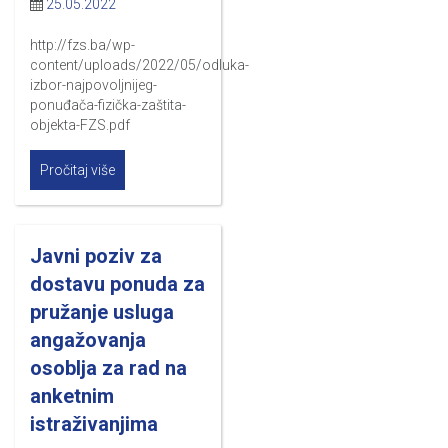
25.05.2022
http://fzs.ba/wp-
content/uploads/2022/05/odluka-
izbor-najpovoljnijeg-
ponuđača-fizička-zaštita-
objekta-FZS.pdf
Pročitaj više
Javni poziv za
dostavu ponuda za
pružanje usluga
angažovanja
osoblja za rad na
anketnim
istraživanjima