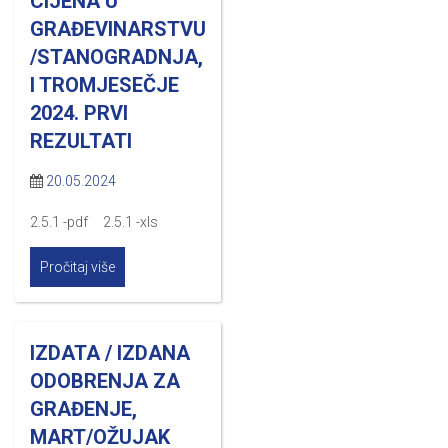
CIJENA U
GRAĐEVINARSTVU
/STANOGRADNJA,
I TROMJESEČJE
2024. PRVI
REZULTATI
20.05.2024
2.5.1 -pdf 2.5.1 -xls
Pročitaj više
IZDATA / IZDANA
ODOBRENJA ZA
GRAĐENJE,
MART/OŽUJAK