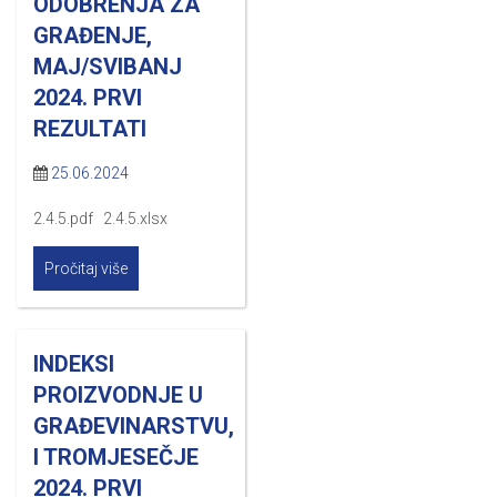
ODOBRENJA ZA
GRAĐENJE,
MAJ/SVIBANJ
2024. PRVI
REZULTATI
25.06.2024
2.4.5.pdf 2.4.5.xlsx
Pročitaj više
INDEKSI
PROIZVODNJE U
GRAĐEVINARSTVU,
I TROMJESEČJE
2024. PRVI