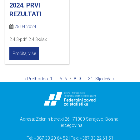
2024. PRVI
REZULTATI
25.04.2024
2.4.3-pdf 2.4.3-xlsx
Pročitaj više
« Prethodna
1
…
5
6
7
8
9
…
31
Sljedeća »
Adresa: Zelenih beretki 26 | 71000 Sarajevo, Bosna i
Hercegovina
Tel: +387 33 20 64 52 | Fax: +387 33 22 61 51