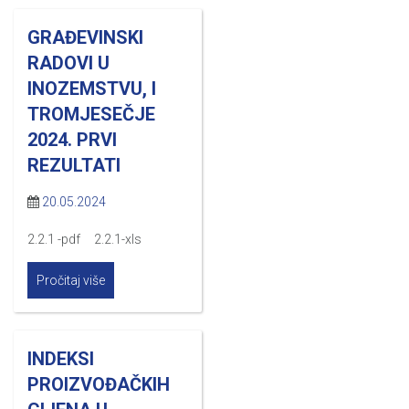
GRAĐEVINSKI
RADOVI U
INOZEMSTVU, I
TROMJESEČJE
2024. PRVI
REZULTATI
20.05.2024
2.2.1 -pdf 2.2.1-xls
Pročitaj više
INDEKSI
PROIZVOĐAČKIH