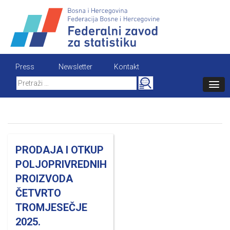
Skip
to
content
Press
Newsletter
Kontakt
Search
for:
PRODAJA I OTKUP
POLJOPRIVREDNIH
PROIZVODA
ČETVRTO
TROMJESEČJE
2025.