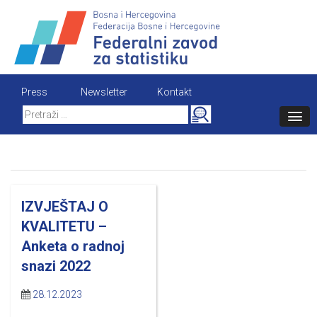
Skip
to
content
Press
Newsletter
Kontakt
Search
for:
IZVJEŠTAJ O
KVALITETU –
Anketa o radnoj
snazi 2022
28.12.2023