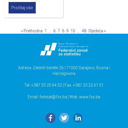
Pročitaj više
« Prethodna
1
…
6
7
8
9
10
…
48
Sljedeća »
Adresa: Zelenih beretki 26 | 71000 Sarajevo, Bosna i
Hercegovina
Tel: +387 33 20 64 52 | Fax: +387 33 22 61 51
Email:
fedstat@fzs.ba
| Web: www.fzs.ba