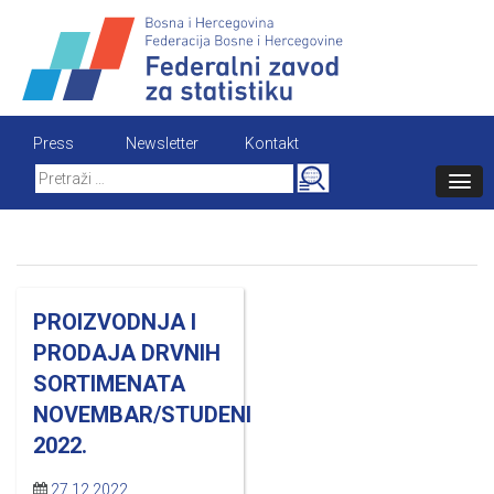
Skip
to
content
Press
Newsletter
Kontakt
Search
for:
PROIZVODNJA I
PRODAJA DRVNIH
SORTIMENATA
NOVEMBAR/STUDENI
2022.
27.12.2022