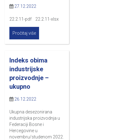
27.12.2022
22.2.11-pdf 22.2.11-xlsx
Pročitaj više
Indeks obima
industrijske
proizvodnje –
ukupno
26.12.2022
Ukupna desezonirana
industrijska proizvodnja u
Federaciji Bosne i
Hercegovine u
novembru/studenom 2022.