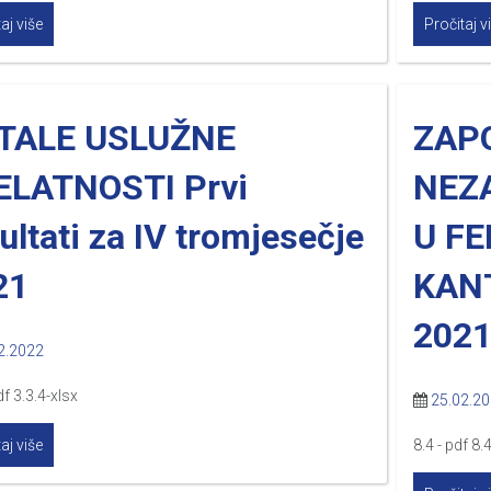
aj više
Pročitaj v
TALE USLUŽNE
ZAP
ELATNOSTI Prvi
NEZ
ultati za IV tromjesečje
U FE
21
KAN
2021
2.2022
df 3.3.4-xlsx
25.02.2
aj više
8.4 - pdf 8.4