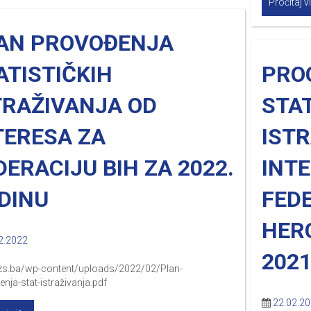
Pročitaj v
AN PROVOĐENJA
ATISTIČKIH
PRO
TRAŽIVANJA OD
STAT
TERESA ZA
IST
DERACIJU BIH ZA 2022.
INT
DINU
FEDE
HER
2.2022
2021
/fzs.ba/wp-content/uploads/2022/02/Plan-
nja-stat-istraživanja.pdf
22.02.2