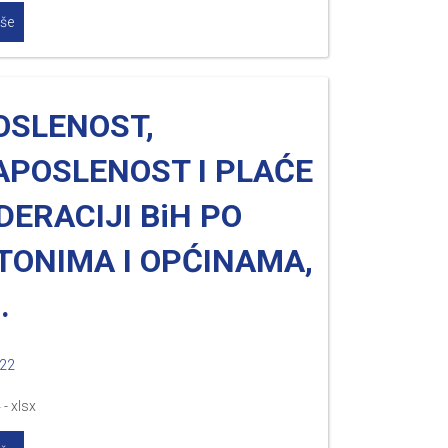
iše
OSLENOST,
APOSLENOST I PLAĆE
DERACIJI BiH PO
TONIMA I OPĆINAMA,
.
022
 - xlsx