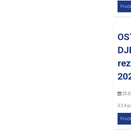
Pročit
OS
DJ
rez
20
25.0
3.3.4-p
Pročit