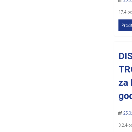
25.0
17.4-p
Pročit
DI
TRG
za 
go
25.0
3.2.4-p