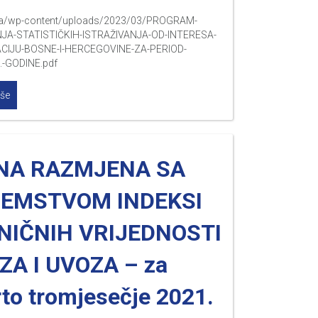
s.ba/wp-content/uploads/2023/03/PROGRAM-
A-STATISTIČKIH-ISTRAŽIVANJA-OD-INTERESA-
CIJU-BOSNE-I-HERCEGOVINE-ZA-PERIOD-
.-GODINE.pdf
iše
NA RAZMJENA SA
ZEMSTVOM INDEKSI
NIČNIH VRIJEDNOSTI
ZA I UVOZA – za
rto tromjesečje 2021.