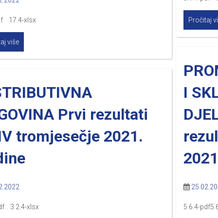
2.2022
df 17.4-xlsx
Pročitaj v
aj više
PRO
STRIBUTIVNA
I SK
OVINA Prvi rezultati
DJEL
IV tromjesečje 2021.
rezul
dine
2021
2.2022
25.02.2
df 3.2.4-xlsx
5.6.4-pdf5.