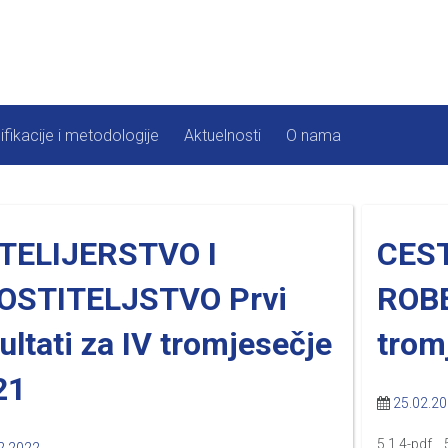
ifikacije i metodologije
Aktuelnosti
O nama
TELIJERSTVO I
CES
OSTITELJSTVO Prvi
ROBE
ultati za IV tromjesečje
trom
21
25.02.2
5.1.4-pdf 5