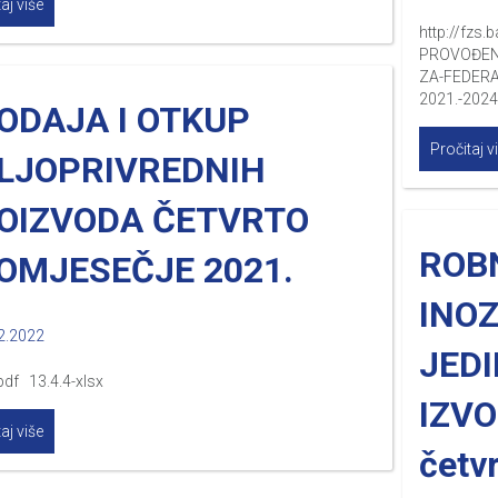
aj više
http://fz
PROVOĐENJ
ZA-FEDERA
2021.-2024
ODAJA I OTKUP
Pročitaj v
LJOPRIVREDNIH
OIZVODA ČETVRTO
ROB
OMJESEČJE 2021.
INO
2.2022
JEDI
pdf 13.4.4-xlsx
IZVO
aj više
četv