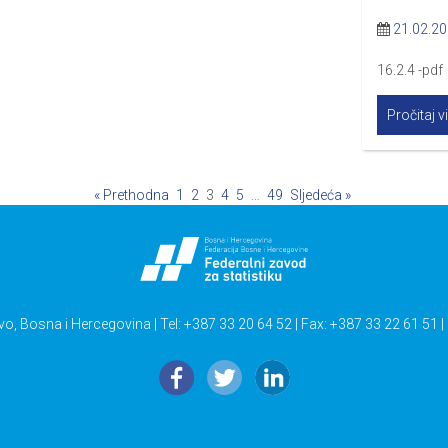
21.02.2
16.2.4 -pdf
Pročitaj v
« Prethodna
1
2
3
4
5
…
49
Sljedeća »
vo, Bosna i Hercegovina | Tel: +387 33 20 64 52 | Fax: +387 33 22 61 51 |