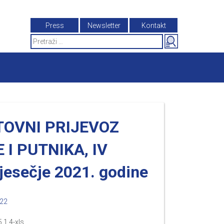
Press
Newsletter
Kontakt
Search
for:
TOVNI PRIJEVOZ
 I PUTNIKA, IV
jesečje 2021. godine
022
.1.4-xls