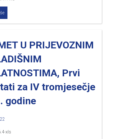
iše
MET U PRIJEVOZNIM
LADIŠNIM
ATNOSTIMA, Prvi
tati za IV tromjesečje
. godine
022
6.4-xls