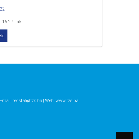
022
 16.2.4 - xls
iše
 Email:
fedstat@fzs.ba
| Web: www.fzs.ba