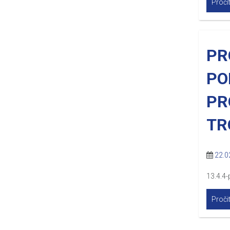
Pročit
PR
PO
PR
TR
22.0
13.4.4-
Pročit