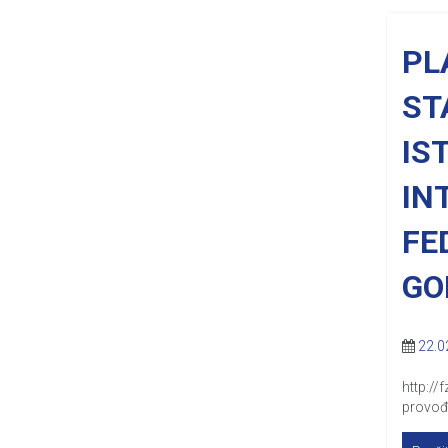
PL
ST
IS
IN
FE
GO
22.0
http:/
provođe