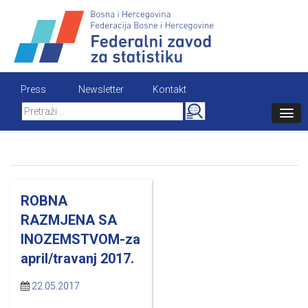
Skip
to
content
Press
Newsletter
Kontakt
Search
for:
ROBNA
RAZMJENA SA
INOZEMSTVOM-za
april/travanj 2017.
22.05.2017