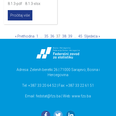
8.1.3-pdf 8.1.3-xlsx
Pročitaj više
« Prethodna
1
…
35
36
37
38
39
…
45
Sljedeća »
Adresa: Zelenih beretki 26 | 71000 Sarajevo, Bosna i
Hercegovina
Tel: +387 33 20 64 52 | Fax: +387 33 22 61 51
Email:
fedstat@fzs.ba
| Web: www.fzs.ba