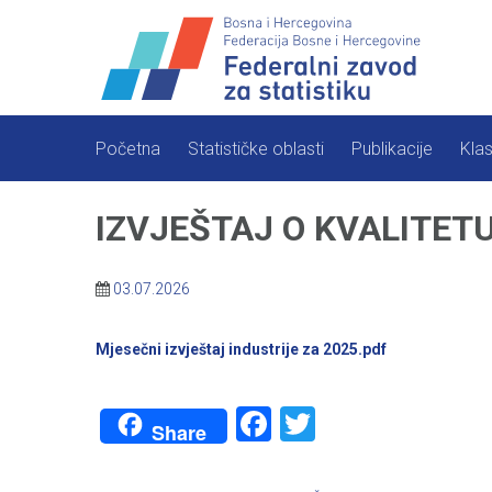
Skip
to
content
Početna
Statističke oblasti
Publikacije
Klas
IZVJEŠTAJ O KVALITETU –
03.07.2026
Mjesečni izvještaj industrije za 2025.pdf
Facebook
Twitter
Share