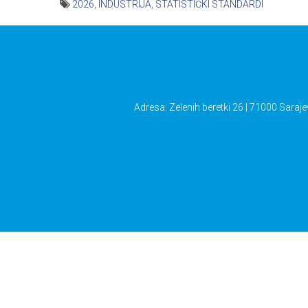
2026
,
INDUSTRIJA
,
STATISTIČKI STANDARDI
Navigacija
članaka
Adresa: Zelenih beretki 26 | 71000 Saraje