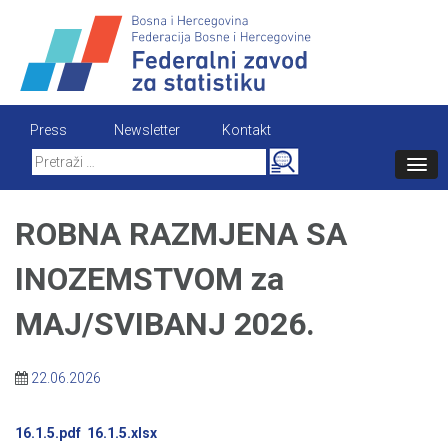
Skip
to
content
Press
Newsletter
Kontakt
Search
for:
ROBNA RAZMJENA SA
INOZEMSTVOM za
MAJ/SVIBANJ 2026.
22.06.2026
16.1.5.pdf
16.1.5.xlsx