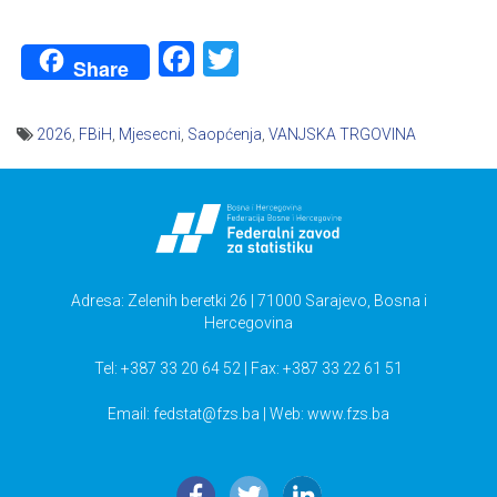
Facebook
Twitter
Share
2026
,
FBiH
,
Mjesecni
,
Saopćenja
,
VANJSKA TRGOVINA
Navigacija
članaka
Adresa: Zelenih beretki 26 | 71000 Sarajevo, Bosna i
Hercegovina
Tel: +387 33 20 64 52 | Fax: +387 33 22 61 51
Email:
fedstat@fzs.ba
| Web: www.fzs.ba