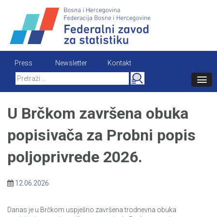
Skip
to
content
Press
Newsletter
Kontakt
Search
for:
U Brčkom završena obuka
popisivača za Probni popis
poljoprivrede 2026.
12.06.2026
Danas je u Brčkom uspješno završena trodnevna obuka