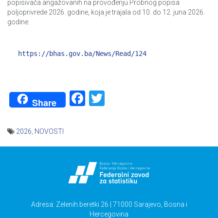
popisivača angažovanih na provođenju Probnog popisa
poljoprivrede 2026. godine, koja je trajala od 10. do 12. juna 2026.
godine.
https://bhas.gov.ba/News/Read/124
Facebook
Twitter
Share
2026
,
NOVOSTI
Navigacija
članaka
Adresa: Zelenih beretki 26 | 71000 Sarajevo, Bosna i
Hercegovina