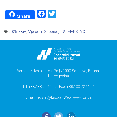
Facebook
Twitter
Share
2026
,
FBiH
,
Mjesecni
,
Saopćenja
,
ŠUMARSTVO
Navigacija
članaka
Adresa: Zelenih beretki 26 | 71000 Sarajevo, Bosna i
Hercegovina
Tel: +387 33 20 64 52 | Fax: +387 33 22 61 51
Email:
fedstat@fzs.ba
| Web: www.fzs.ba