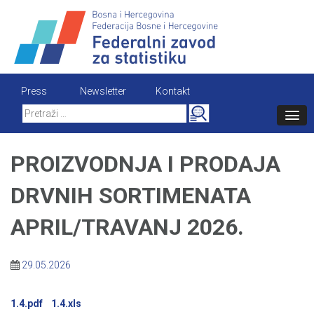
Skip
to
content
Press
Newsletter
Kontakt
Search
for:
PROIZVODNJA I PRODAJA
DRVNIH SORTIMENATA
APRIL/TRAVANJ 2026.
29.05.2026
1.4.pdf
1.4.xls