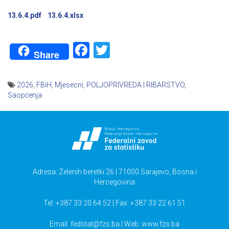
13.6.4.pdf
13.6.4.xlsx
Facebook
Twitter
Share
2026
,
FBiH
,
Mjesecni
,
POLJOPRIVREDA I RIBARSTVO
,
Saopćenja
Navigacija
članaka
Adresa: Zelenih beretki 26 | 71000 Sarajevo, Bosna i
Hercegovina
Tel: +387 33 20 64 52 | Fax: +387 33 22 61 51
Email:
fedstat@fzs.ba
| Web: www.fzs.ba