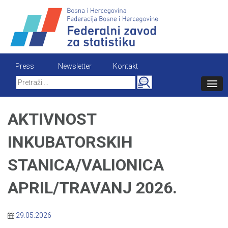
Skip
to
content
Press
Newsletter
Kontakt
Search
for:
AKTIVNOST
INKUBATORSKIH
STANICA/VALIONICA
APRIL/TRAVANJ 2026.
29.05.2026