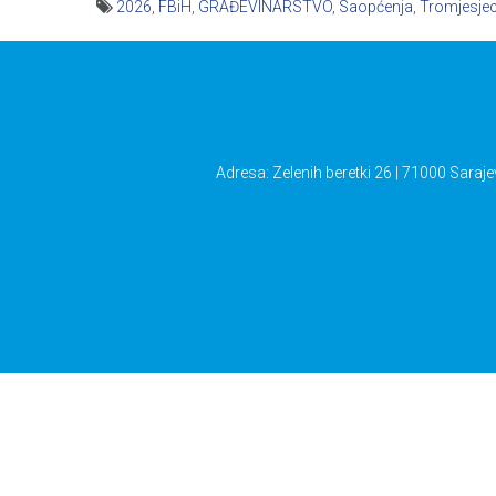
2026
,
FBiH
,
GRAĐEVINARSTVO
,
Saopćenja
,
Tromjesjec
Navigacija
članaka
Adresa: Zelenih beretki 26 | 71000 Saraje