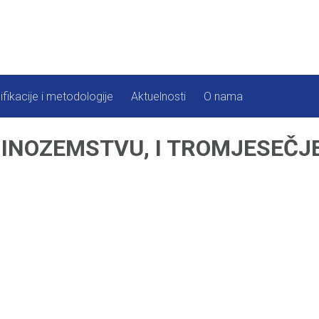
ifikacije i metodologije
Aktuelnosti
O nama
INOZEMSTVU, I TROMJESEČJE 