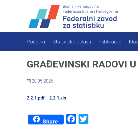
Skip
to
content
Početna
Statističke oblasti
Publikacije
Klas
GRAĐEVINSKI RADOVI U 
20.05.2026
2.2.1.pdf
2.2.1.xls
Facebook
Twitter
Share