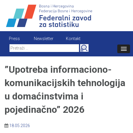
Skip
to
content
Press
Newsletter
Kontakt
Search
for:
”Upotreba informaciono-
komunikacijskih tehnologija
u domaćinstvima i
pojedinačno” 2026
18.05.2026