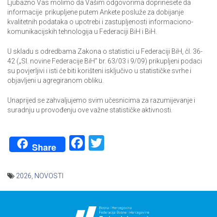
Ljubazno Vas molimo da Vašim odgovorima doprinesete da
informacije prikupljene putem Ankete posluže za dobijanje
kvalitetnih podataka o upotrebi i zastupljenosti informaciono-
komunikacijskih tehnologija u Federaciji BiH i BiH.
U skladu s odredbama Zakona o statistici u Federaciji BiH, čl. 36-
42 („Sl. novine Federacije BiH” br. 63/03 i 9/09) prikupljeni podaci
su povjerljivi i isti će biti korišteni isključivo u statističke svrhe i
objavljeni u agregiranom obliku.
Unaprijed se zahvaljujemo svim učesnicima za razumijevanje i
suradnju u provođenju ove važne statističke aktivnosti.
Facebook
Twitter
Share
2026
,
NOVOSTI
Navigacija
članaka