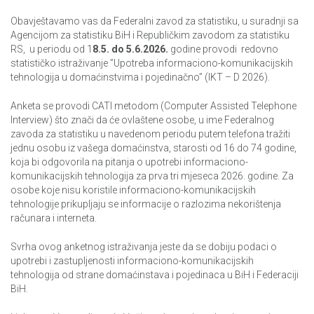
Obavještavamo vas da Federalni zavod za statistiku, u suradnji sa
Agencijom za statistiku BiH i Republičkim zavodom za statistiku
RS, u periodu od 1
8.5. do 5.6.2026.
godine provodi redovno
statističko istraživanje ”Upotreba informaciono-komunikacijskih
tehnologija u domaćinstvima i pojedinačno” (IKT – D 2026).
Anketa se provodi CATI metodom (Computer Assisted Telephone
Interview) što znači da će ovlaštene osobe, u ime Federalnog
zavoda za statistiku u navedenom periodu putem telefona tražiti
jednu osobu iz vašega domaćinstva, starosti od 16 do 74 godine,
koja bi odgovorila na pitanja o upotrebi informaciono-
komunikacijskih tehnologija za prva tri mjeseca 2026. godine. Za
osobe koje nisu koristile informaciono-komunikacijskih
tehnologije prikupljaju se informacije o razlozima nekorištenja
računara i interneta.
Svrha ovog anketnog istraživanja jeste da se dobiju podaci o
upotrebi i zastupljenosti informaciono-komunikacijskih
tehnologija od strane domaćinstava i pojedinaca u BiH i Federaciji
BiH.