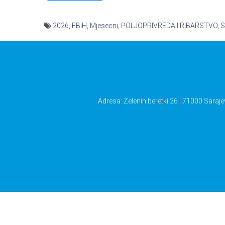
2026
,
FBiH
,
Mjesecni
,
POLJOPRIVREDA I RIBARSTVO
,
S
Navigacija
članaka
Adresa: Zelenih beretki 26 | 71000 Saraje