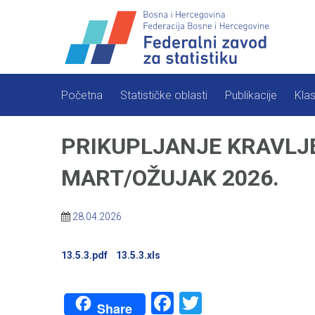
Skip
to
content
Početna
Statističke oblasti
Publikacije
Klas
PRIKUPLJANJE KRAVLJE
MART/OŽUJAK 2026.
28.04.2026
13.5.3.pdf
13.5.3.xls
Facebook
Twitter
Share