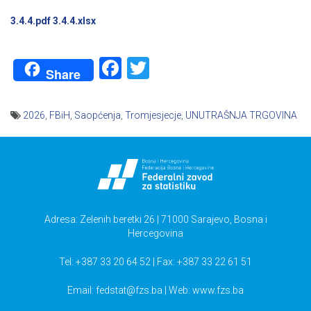
3.4.4.pdf
3.4.4.xlsx
Facebook
Twitter
Share
2026
,
FBiH
,
Saopćenja
,
Tromjesjecje
,
UNUTRAŠNJA TRGOVINA
Navigacija
članaka
Adresa: Zelenih beretki 26 | 71000 Sarajevo, Bosna i
Hercegovina
Tel: +387 33 20 64 52 | Fax: +387 33 22 61 51
Email:
fedstat@fzs.ba
| Web: www.fzs.ba