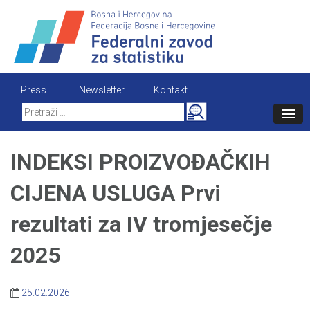
Skip
to
content
Press
Newsletter
Kontakt
Search
for:
INDEKSI PROIZVOĐAČKIH
CIJENA USLUGA Prvi
rezultati za IV tromjesečje
2025
25.02.2026